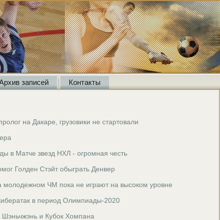
Архив записей
Контакты
ролог на Дакаре, грузовики не стартовали
зера
ды в Матче звезд НХЛ - огромная честь
мог Голден Стэйт обыграть Денвер
на молодежном ЧМ пока не играют на высоком уровне
 кибератак в период Олимпиады-2020
, Шэньчжэнь и Кубок Хомпана