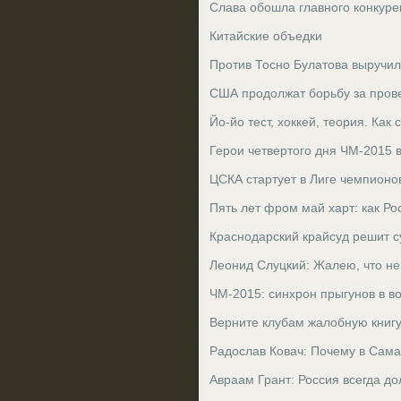
Слава обошла главного конкуре
Китайские объедки
Против Тосно Булатова выручил
США продолжат борьбу за пров
Йо-йо тест, хоккей, теория. Как
Герои четвертого дня ЧМ-2015 в
ЦСКА стартует в Лиге чемпионо
Пять лет фром май харт: как Ро
Краснодарский крайсуд решит с
Леонид Слуцкий: Жалею, что не
ЧМ-2015: синхрон прыгунов в во
Верните клубам жалобную книгу
Радослав Ковач: Почему в Сам
Авраам Грант: Россия всегда до