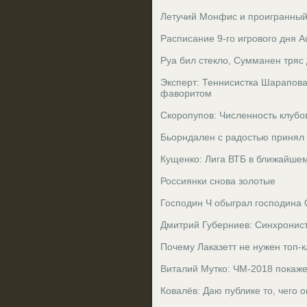
Летучий Монфис и проигранны
Расписание 9-го игрового дня A
Руа бил стекло, Сумманен тряс 
Эксперт: Теннисистка Шарапова
фаворитом
Скоропупов: Численность клуб
Бьорндален с радостью принял
Кущенко: Лига ВТБ в ближайше
Россиянки снова золотые
Господин Ч обыграл господина 
Дмитрий Губерниев: Синхронист
Почему Лаказетт не нужен топ-
Виталий Мутко: ЧМ-2018 покаже
Ковалёв: Даю публике то, чего о