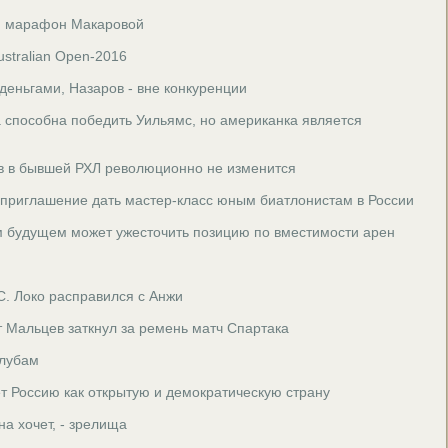
й марафон Макаровой
ustralian Open-2016
деньгами, Назаров - вне конкуренции
 способна победить Уильямс, но американка является
ов в бывшей РХЛ революционно не изменится
 приглашение дать мастер-класс юным биатлонистам в России
м будущем может ужесточить позицию по вместимости арен
С. Локо расправился с Анжи
 Мальцев заткнул за ремень матч Спартака
клубам
т Россию как открытую и демократическую страну
на хочет, - зрелища