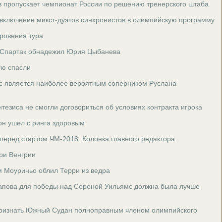
в пропускает чемпионат России по решению тренерского штаба
включение микст-дуэтов синхронистов в олимпийскую программу
ровения тура
 Спартак обнадежил Юрия Цыбанева
ую спасли
с является наиболее вероятным соперником Руслана
тезиса не смогли договориться об условиях контракта игрока
он ушел с ринга здоровым
 перед стартом ЧМ-2018. Колонка главного редактора
ри Венгрии
м Моуриньо облил Терри из ведра
пова для победы над Сереной Уильямс должна была лучше
ризнать Южный Судан полноправным членом олимпийского