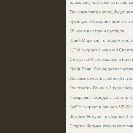
Барселону наказали за освист
Три комплекта наград будут ра
Кузнецов и Захаров против гег
28 июля в истории футбола
Юрий Маричев - о втором месте
ЦСКА сыграет с чешской Спарт
Смогут ли Илья Захаров и Евге
Крейг Риди: Лос-Анджелес може
Уильямс отметила юбилей на 
Константин Генич о 2 туре рос
Понкрашов: скандалы сплотили 
КубГУ сыграет в финале ЧЕ-201
Шатов и Ромуло - в сборной 2-г
Спартак больше всех теряет мяч