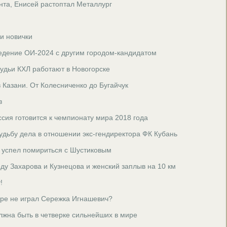
нта, Енисей растоптал Металлург
и новички
едение ОИ-2024 с другим городом-кандидатом
 судьи КХЛ работают в Новогорске
 Казани. От Колесниченко до Бугайчук
в
ссия готовится к чемпионату мира 2018 года
удьбу дела в отношении экс-гендиректора ФК Кубань
 успел помириться с Шустиковым
ду Захарова и Кузнецова и женский заплыв на 10 км
!
аре не играл Сережка Игнашевич?
лжна быть в четверке сильнейших в мире