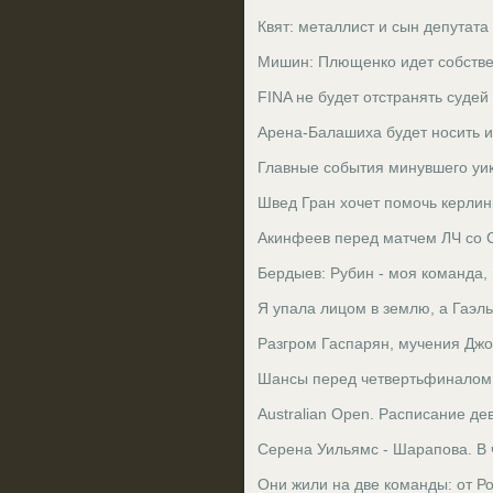
Квят: металлист и сын депутата
Мишин: Плющенко идет собстве
FINA не будет отстранять судей
Арена-Балашиха будет носить 
Главные события минувшего уи
Швед Гран хочет помочь керлин
Акинфеев перед матчем ЛЧ со 
Бердыев: Рубин - моя команда,
Я упала лицом в землю, а Гаэл
Разгром Гаспарян, мучения Джо
Шансы перед четвертьфиналом -
Australian Open. Расписание де
Серена Уильямс - Шарапова. В
Они жили на две команды: от Р