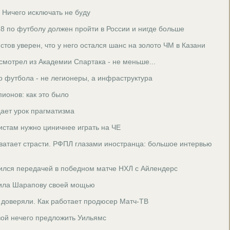
 Ничего исключать не буду
8 по футболу должен пройти в России и нигде больше
стов уверен, что у него остался шанс на золото ЧМ в Казани
смотрел из Академии Спартака - не меньше...
о футбола - не легионеры, а инфраструктура
ионов: как это было
ает урок прагматизма
стам нужно циничнее играть на ЧЕ
ватает страсти. РФПЛ глазами иностранца: большое интервью
ился передачей в победном матче НХЛ с Айлендерс
вила Шарапову своей мощью
 доверяли. Как работает продюсер Матч-ТВ
ой нечего предложить Уильямс