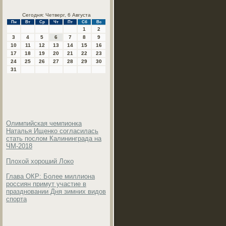
Сегодня: Четверг, 6 Августа
Пн
Вт
Ср
Чт
Пт
Сб
Вс
1
2
3
4
5
6
7
8
9
10
11
12
13
14
15
16
17
18
19
20
21
22
23
24
25
26
27
28
29
30
31
Олимпийская чемпионка
Наталья Ищенко согласилась
стать послом Калининграда на
ЧМ-2018
Плохой хороший Локо
Глава ОКР: Более миллиона
россиян примут участие в
праздновании Дня зимних видов
спорта