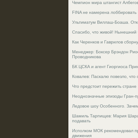
Чемпион мира штангист Албего
FINA не намерена лоббировать 
Ультиматум Виллаш-Боаша. Отк
Спасибо, что живой! Нынешний
Как Черенков и Гаврилов сборн
Менеджер: Боксер Брэндон Рио
Проводникова
БК ЦСКА и агент Гиоргиоса Прин
Ковалев: Паскалю повезло, что 
Что предстоит пережить стране
Неоднозначные эпизоды Гран-п
Ледовое шоу Особенного. Заче
Шамиль Тарпищев: Мария Шара
подавать
Исполком МОК рекомендовал п
движения