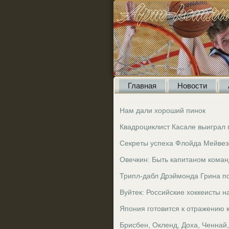
Главная
Новости
Нам дали хороший пинок
Квадроциклист Касале выиграл п
Секреты успеха Флойда Мейве
Овечкин: Быть капитаном коман
Трипл-дабл Дрэймонда Грина по
Вуйтек: Российские хоккеисты 
Япония готовится к отражению
Брисбен, Окленд, Доха, Ченнай