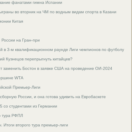
ывание фанатами гимна Испании
зыграны во вторник на ЧМ по водным видам спорта в Казани
емонии Китая
 России на Гран-при
ой в 3-м квалификационном раунде Лиги чемпионов по футболу
ний Кузнецов перепрыгнуть китайцев?
т заменить Бостон в заявке США на проведение ОИ-2024
вершине WTA
сийской Премьер-Лиги
сборную России, и она готова удивить на Евробаскете
5 со студентами из Германии
о тура РФПЛ
. Итоги второго тура премьер-лиги