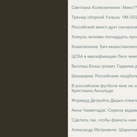
Светлана Колесниченко: Микст?
Тренер сборной Уэльса: ЧМ-201
Российский микст-дуэт синхрони
Хомуха человек пятнадцать про
Кожагапанов: Бич казахстанског
ЦСКА в квалификации Лиги чемп
Виллаш-Боаш громит, Гаджиев д
Шишкарев: Российским гандболи
В российском футболе мне не х
Кристиана Ансальди
Форвард Детройта Дацюк отмет
Анна Чакветадзе: Серена зада
Сделать так, чтобы фанаты нам
Александр Метревели: Шарапов