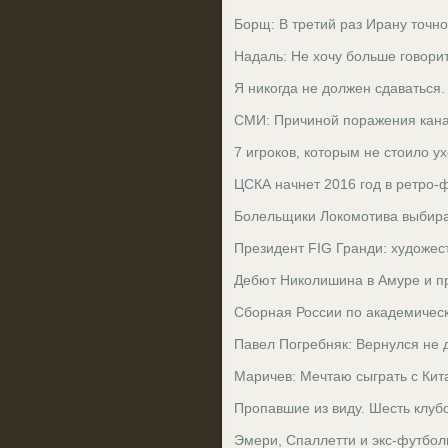
Борщ: В третий раз Ирану точн
Надаль: Не хочу больше говорит
Я никогда не должен сдаваться
СМИ: Причиной поражения канад
7 игроков, которым не стоило ух
ЦСКА начнет 2016 год в ретро
Болельщики Локомотива выбира
Президент FIG Гранди: художес
Дебют Николишина в Амуре и п
Сборная России по академическ
Павел Погребняк: Вернулся не д
Маричев: Мечтаю сыграть с Кит
Пропавшие из виду. Шесть клубо
Эмери, Спаллетти и экс-футбо