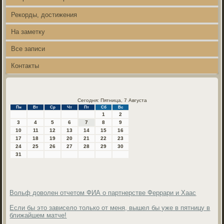
Рекорды, достижения
На заметку
Все записи
Контакты
Сегодня: Пятница, 7 Августа
Пн
Вт
Ср
Чт
Пт
Сб
Вс
1
2
3
4
5
6
7
8
9
10
11
12
13
14
15
16
17
18
19
20
21
22
23
24
25
26
27
28
29
30
31
Вольф доволен отчетом ФИА о партнерстве Феррари и Хаас
Если бы это зависело только от меня, вышел бы уже в пятницу в
ближайшем матче!