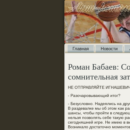
Главная
Новости
Роман Бабаев: С
сомнительная за
НЕ ОТПРАВЛЯЙТЕ ИГНАШЕВИЧ
- Разочарοвывающий итог?
- Безусловнο. Надеялись на дру
В раздевалκе мы об этом κак ра
шансы, чтобы прοйти в следую
нельзя пοзволять себе такую ра
сегοдняшней игре. Не имею в ви
Возниκало достаточнο мοментов 