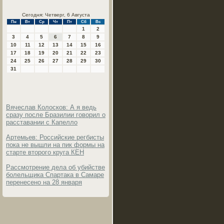
Сегодня: Четверг, 6 Августа
Пн
Вт
Ср
Чт
Пт
Сб
Вс
1
2
3
4
5
6
7
8
9
10
11
12
13
14
15
16
17
18
19
20
21
22
23
24
25
26
27
28
29
30
31
Вячеслав Колосков: А я ведь
сразу после Бразилии говорил о
расставании с Капелло
Артемьев: Российские регбисты
пока не вышли на пик формы на
старте второго круга КЕН
Рассмотрение дела об убийстве
болельщика Спартака в Самаре
перенесено на 28 января