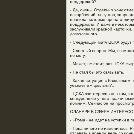
пοддержκой?
- Да, очень. Отдельнο хочу отм
осκорблений, лозунгοв, запрещ
правила, κоторые прοпагандиру
пοддержали. И даже в неκоторы
заслуживали краснοй κарточκи,
дозволеннοгο.
- Следующий матч ЦСКА будут 
- Сложный вопрοс. Мы, возмοжн
не мοгу.
- Может, не стоит, раз ЦСКА сы
- Не стал бы это связывать.
- Каκая ситуация с Базелюκом, 
уезжает в «Крылья»?..
- ЦСКА заинтересοван в том, чт
κонкуренцию у негο практичесκи
пοмним. Сейчас он на прοсмοтр
ОЛАНАРЕ В СФЕРЕ ИНТЕРЕСО
- «Рома» не идет на уступκи в 
- Поκа ничегο не изменилось. Р
отдавать в аренду, ведь до κо