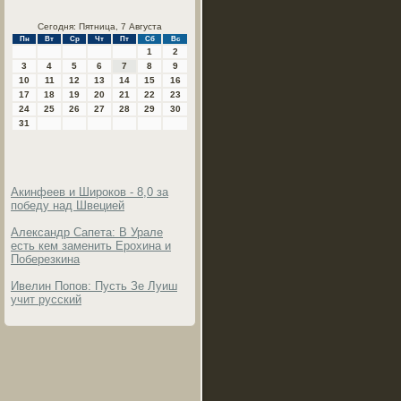
Сегодня: Пятница, 7 Августа
Пн
Вт
Ср
Чт
Пт
Сб
Вс
1
2
3
4
5
6
7
8
9
10
11
12
13
14
15
16
17
18
19
20
21
22
23
24
25
26
27
28
29
30
31
Акинфеев и Широков - 8,0 за
победу над Швецией
Александр Сапета: В Урале
есть кем заменить Ерохина и
Поберезкина
Ивелин Попов: Пусть Зе Луиш
учит русский