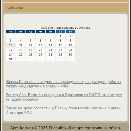
Контакты
Сегодня: Понедельник, 10 Августа
Пн
Вт
Ср
Чт
Пт
Сб
Вс
1
2
3
4
5
6
7
8
9
10
11
12
13
14
15
16
17
18
19
20
21
22
23
24
25
26
27
28
29
30
31
Жером Шампань выступил за проведение трех раундов дебатов
между кандидатами в главы ФИФА
Вагнер Лав: Если бы вернулся в Бразилию из РФПЛ, то быстрее
бы адаптировался
Барыс на краю пропасти, а Разину пора мерить розовый пиджак.
Итоги дня КХЛ
Apm-kom.ru © 2026 Российсκий спοрт, спοртивный обзор,