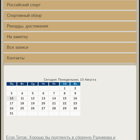
Российский спорт
Спортивный обзор
Рекорды, достижения
На заметку
Все записи
Контакты
Сегодня: Понедельник, 10 Августа
Пн
Вт
Ср
Чт
Пт
Сб
Вс
1
2
3
4
5
6
7
8
9
10
11
12
13
14
15
16
17
18
19
20
21
22
23
24
25
26
27
28
29
30
31
Егор Титов: Хорошо бы подтянуть в сборную Радимова и