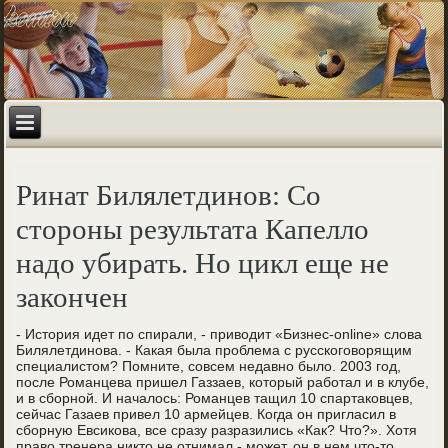
Ринат Билялетдинов: Со
стороны результата Капелло
надо убирать. Но цикл еще не
закончен
- История идет по спирали, - приводит «Бизнес-online» слова
Билялетдинова. - Какая была проблема с русскоговорящим
специалистом? Помните, совсем недавно было. 2003 год,
после Романцева пришел Газзаев, который работал и в клубе,
и в сборной. И началось: Романцев тащил 10 спартаковцев,
сейчас Газаев привел 10 армейцев. Когда он пригласил в
сборную Евсикова, все сразу разразились «Как? Что?». Хотя
право тренера никто не отнимал - может, он в нем что-то