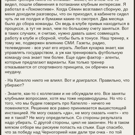
видел, пошли обвинения в потакании клубным интересам. Я
работал в «Локомотиве». Когда Сёмин возглавил сборную, до
меня доходили разговоры, что он приходил, в кабинете сидел
чуть ли не полдня и бумажки какие-то смотрел. Два месяца
было до сбора команды. Он ведь в клубе привык находиться в
процессе, а тут не знал, чем по большому счету заняться. Вот
в таких случаях, я считаю, нужно давать шанс совмещать
работу в клубе и сборной, чтобы быть в тонусе. Наш тренер, к
тому же, подвержен влиянию СМИ. Газеты, радио,
телевидение - все учат его играть. Любая кухарка знает, как
управлять государством, а уж как тренировать футбольную
команду она знает тем более. Еще один фактор - агенты,
которые предлагают варианты. Как только тренер
отказывается от спортивного принципа, он обречен на
неудачу.
- На Капелло никто не влиял. Вот и доигрался. Правильно, что
убирают?
- Знаете, как-то с коллегами и не обсуждали его. Все заняты
клубными вопросами, хотя мы тоже неравнодушны. Но что с
того, что мы будем говорить про Капелло - ничего не
поменяется. Решение все равно принимается вышестоящей
инстанцией. Не могу сказать «да», не могу сказать «нет» - кто
же я такой? Не могу определиться. Со стороны результата
надо убирать. С другой стороны, цикл не закончен. Но в таком
мягком отборе мы рискуем попасть на стыки. Еще спасибо,
что за победу над Черногорией нам дали три очка - по той