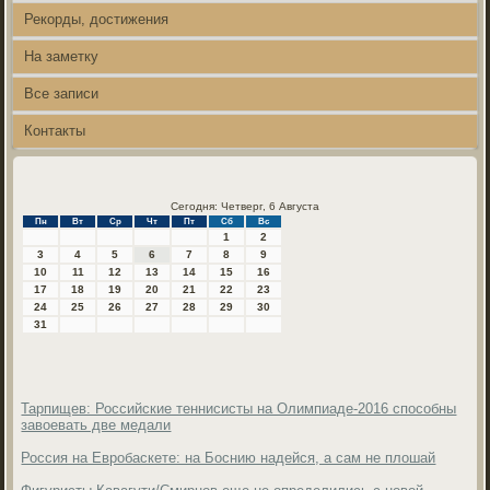
Рекорды, достижения
На заметку
Все записи
Контакты
Сегодня: Четверг, 6 Августа
Пн
Вт
Ср
Чт
Пт
Сб
Вс
1
2
3
4
5
6
7
8
9
10
11
12
13
14
15
16
17
18
19
20
21
22
23
24
25
26
27
28
29
30
31
Тарпищев: Российские теннисисты на Олимпиаде-2016 способны
завоевать две медали
Россия на Евробаскете: на Боснию надейся, а сам не плошай