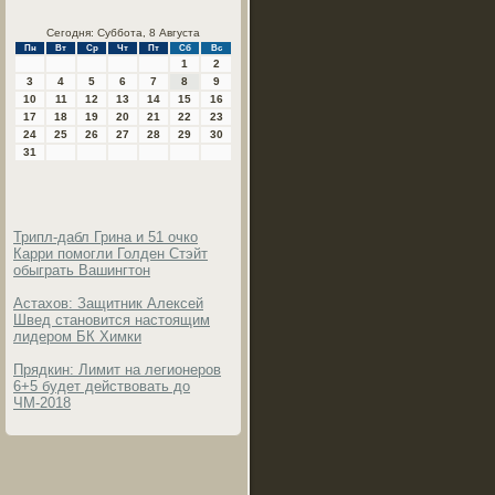
Сегодня: Суббота, 8 Августа
Пн
Вт
Ср
Чт
Пт
Сб
Вс
1
2
3
4
5
6
7
8
9
10
11
12
13
14
15
16
17
18
19
20
21
22
23
24
25
26
27
28
29
30
31
Трипл-дабл Грина и 51 очко
Карри помогли Голден Стэйт
обыграть Вашингтон
Астахов: Защитник Алексей
Швед становится настоящим
лидером БК Химки
Прядкин: Лимит на легионеров
6+5 будет действовать до
ЧМ-2018