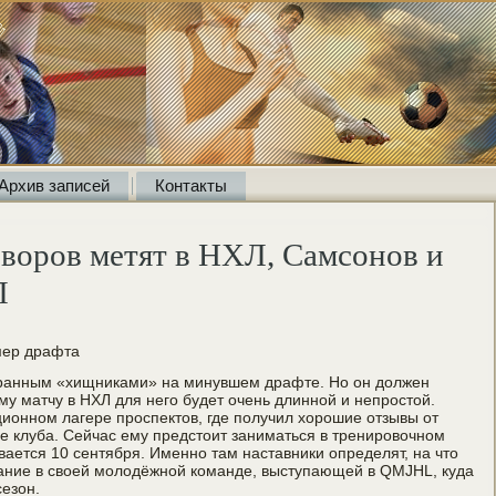
Архив записей
Контакты
воров метят в НХЛ, Самсонов и
Л
мер драфта
бранным «хищниками» на минувшем драфте. Но он должен
му матчу в НХЛ для него будет очень длинной и непростой.
ционном лагере проспектов, где получил хорошие отзывы от
е клуба. Сейчас ему предстоит заниматься в тренировочном
вается 10 сентября. Именно там наставники определят, на что
ание в своей молодёжной команде, выступающей в QMJHL, куда
сезон.