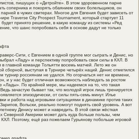
алистов, пишущих о «Детройте». В этом здоровенном парне
ать соперника и покорять обаянием своих болельщиков, он
и парней в чужих свитерах. Многое для Евгения будет зависеть от
рнире Traverse City Prospect Tournament, который стартует 11
м будет принято решение, в какую команду из системы «Ред
нение, что шанс попробовать себя в основе дадут не только
афта
раверс-Сити, с Евгением в одной группе мог сыграть и Денис, но
выбрал «Ладу» и перспективу попробовать свои силы в КХЛ. В
 в главной команде Тольятти восемь матчей. Лето же он
ой сборной, выступая в Турнире четырёх наций. Денис отметился
м турнир россиянам не удался. Но огорчаться нет ни времени,
н, и у нас будет отличная возможность наблюдать за ростом
ве «Лады». По крайней мере, мы надеемся на то, что такая
Ведь зачастую бывает так, что молодой игрок лишь тренируется
 появляется эпизодически, от силы пять-семь минут. Илье
ки и работа над игровыми ситуациями в динамике против таких
 Зарипов, Вольски, реально помогут поднять свой уровень. А вот
-летнему Денису может и навредить. В этой связи жёсткая
х Северной Америки может дать куда больше пользы, чем
в КХЛ. Поэтому, ещё раз пожелаем Гурьянову побольше игровой
номер драфта