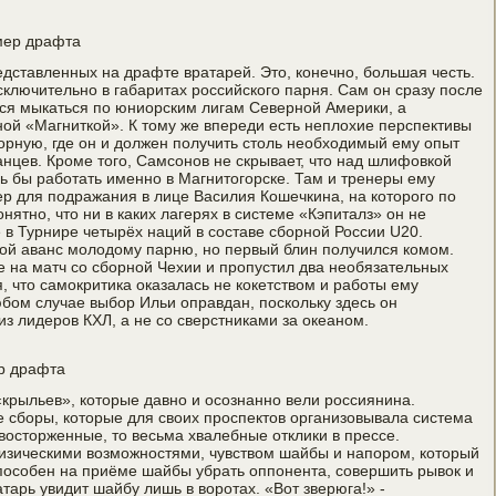
мер драфта
дставленных на драфте вратарей. Это, конечно, большая честь.
сключительно в габаритах российского парня. Сам он сразу после
тся мыкаться по юниорским лигам Северной Америки, а
ной «Магниткой». К тому же впереди есть неплохие перспективы
рную, где он и должен получить столь необходимый ему опыт
анцев. Кроме того, Самсонов не скрывает, что над шлифовкой
сь бы работать именно в Магнитогорске. Там и тренеры ему
ер для подражания в лице Василия Кошечкина, на которого по
нятно, что ни в каких лагерях в системе «Кэпиталз» он не
 в Турнире четырёх наций в составе сборной России U20.
ой аванс молодому парню, но первый блин получился комом.
е на матч со сборной Чехии и пропустил два необязательных
я, что самокритика оказалась не кокетством и работы ему
юбом случае выбор Ильи оправдан, поскольку здесь он
 из лидеров КХЛ, а не со сверстниками за океаном.
ер драфта
крыльев», которые давно и осознанно вели россиянина.
сборы, которые для своих проспектов организовывала система
 восторженные, то весьма хвалебные отклики в прессе.
изическими возможностями, чувством шайбы и напором, который
способен на приёме шайбы убрать оппонента, совершить рывок и
атарь увидит шайбу лишь в воротах. «Вот зверюга!» -