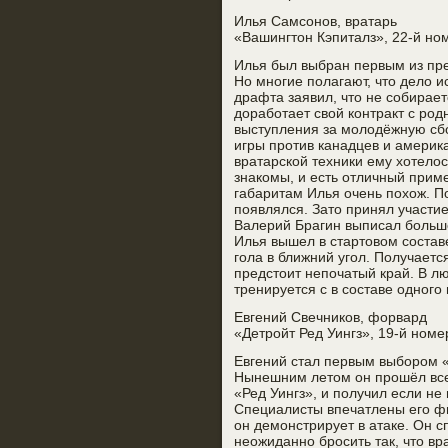
Илья Самсонов, вратарь
«Вашингтон Кэпиталз», 22-й но
Илья был выбран первым из пре
Но многие полагают, что дело и
драфта заявил, что не собирае
доработает свой контракт с род
выступления за молодёжную сбо
игры против канадцев и америк
вратарской техники ему хотело
знакомы, и есть отличный прим
габаритам Илья очень похож. По
появлялся. Зато принял участие
Валерий Брагин выписал больш
Илья вышел в стартовом состав
гола в ближний угол. Получаетс
предстоит непочатый край. В л
тренируется с в составе одного
Евгений Свечников, форвард
«Детройт Ред Уингз», 19-й ном
Евгений стал первым выбором «
Нынешним летом он прошёл все 
«Ред Уингз», и получил если не
Специалисты впечатлены его ф
он демонстрирует в атаке. Он 
неожиданно бросить так, что вр