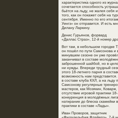
характеристика одного из журн
сочетается способность устраш
бьётся на льду, не жалея себя 
того, как он покажет себя на ту
сентября. Именно по его итога
Уингз» он отправится. И есть м
Дилану Ларкину.
Денис Гурьянов, форвард
«Даллас Страз», 12-й номер др
Вот там, в небольшом городке Т
он пошёл по пути Самсонова и 
минувшем сезоне он уже провёл
заканчивал в составе молодёжн
заброшенной шайбой, но в цело
ни нужды. Впереди трудный сезо
этого 18-летнего парня в соста
возможность нам представится. 
в составе клуба КХЛ, а на льду
Самсонову регулярные трениров
мастеров, как Мозякин, Коварж,
отсутствие игровой практики 18
конкуренция в молодёжных лига
натирание до блеска скамейки 
практики в составе «Лады».
Иван Проворов, защитник
«Филадельфия Флайерз», 7-й 