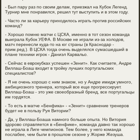
- Был пару раз по своим делам, приезжал на Кубок Легенд.
Турнир мне понравился, решил тут выступить и в этом году.
- Часто ли за карьеру приходилось играть против российских
команд?
- Хорошо помню матчи с ЦСКА, именно в тот сезон команда
выиграла Кубок УЕФА. В Москве не играли из-за холодов,
матч перенесли куда-то на юг страны (в Краснодар -
прим.ред.). В ЦСКА тогда очень выделялся сумасшедший в
плане техники игрок - Даниэл Карвальо.
- Сейчас в еврокубках успешен «Зенит». Как считаете, Андре
Виллаш-Боаш входит в тройку лучших португальских
специалистов?
- Я не очень хорошо с ним знаком, но у Андре имидж умного,
амбициозного тренера, который все еще прогрессирует.
Виллаш-Боаш - это уже своеобразный бренд, все португальцы
им гордятся.
- То есть в матче «Бенфика» - «Зенит» сравнение тренеров
будет не в пользу Руя Витории?
- Да, у Виллаш-Боаша намного больше опыта. Но Витория
здорово справляется в «Бенфике», команда давно так хорошо
не играла в Лиге чемпионов. Тем более, у него команда
послабее, чем были в прошлом сезоне у Жорже Жезуша.