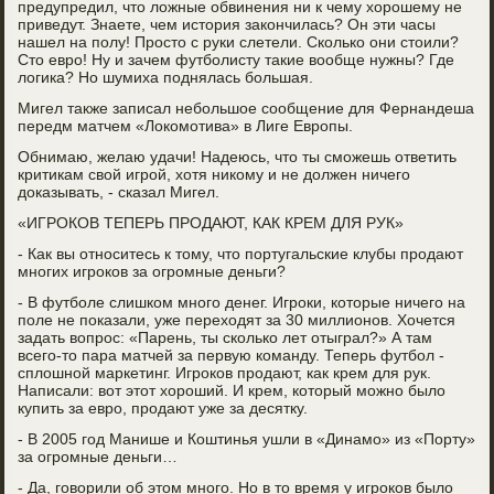
предупредил, что ложные обвинения ни к чему хорошему не
приведут. Знаете, чем история закончилась? Он эти часы
нашел на полу! Просто с руки слетели. Сколько они стоили?
Сто евро! Ну и зачем футболисту такие вообще нужны? Где
логика? Но шумиха поднялась большая.
Мигел также записал небольшое сообщение для Фернандеша
передм матчем «Локомотива» в Лиге Европы.
Обнимаю, желаю удачи! Надеюсь, что ты сможешь ответить
критикам свой игрой, хотя никому и не должен ничего
доказывать, - сказал Мигел.
«ИГРОКОВ ТЕПЕРЬ ПРОДАЮТ, КАК КРЕМ ДЛЯ РУК»
- Как вы относитесь к тому, что португальские клубы продают
многих игроков за огромные деньги?
- В футболе слишком много денег. Игроки, которые ничего на
поле не показали, уже переходят за 30 миллионов. Хочется
задать вопрос: «Парень, ты сколько лет отыграл?» А там
всего-то пара матчей за первую команду. Теперь футбол -
сплошной маркетинг. Игроков продают, как крем для рук.
Написали: вот этот хороший. И крем, который можно было
купить за евро, продают уже за десятку.
- В 2005 год Манише и Коштинья ушли в «Динамо» из «Порту»
за огромные деньги…
- Да, говорили об этом много. Но в то время у игроков было