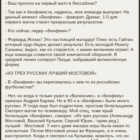
- Ваш прогноз на первый матч в Лиссабоне?
- Так как я бенфикиста, надеюсь, моя команда выиграет. На
данный момент «Бенфика» - фаворит. Думаю, 1:0 для
первого матча станет прекрасным результатом.
- Кто сейчас лидер «Бенфики»?
- Форвард Жонас! Это настоящий матадор! Плюс есть Гайтан,
который худо-бедно делает результат. Есть молодой Ренату
Саншеш, видно, как он старается, с каким желанием играет. А
еще команда славится своей компактной обороной. В
средней линии солирует Пицци, набравший великолепную
форму.
«ИЗ ТРЕХ РУССКИХ ЛУЧШИЙ МОСТОВОЙ»
- В «Бенфике» вы пересекались с кем-то из российских
футболистов?
- Нет, но когда я только ушел в «Валенсию», в «Бенфику»
приехал Андрей Каряка. Но в 90-х в «Бенфике» было много
русских. Я тогда еще был подростком, простым болельщиком.
Смотрел матчи по телевизору. Мой отец, тоже ярый
болельщик «Бенфики», говорил: «Из трех русских (Александр
Мостовой, Василий Кульков, Сергей Юран - прим.ред.)
лучший - Мостовой. У него даже манера игры была какая-то
элегантная. Потом Мостовой уехал во Францию, и я очень
расстроился. Когда я смотрел на Кулькова, казалось, что он