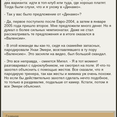
два варианта: идти в топ-клуб или туда, где хорошо платят.
Тогда были слухи, что и я ухожу в «Динамо».
- Так у вас было предложение от «Динамо»?
- Да, первое поступило после Евро-2004, а затем в январе
2005 года пришло второе. Мне предложили много денег. Но я
думал о более сильных чемпионатах. Даже не стал
рассматривать те предложения и в итоге оказался в
«Валенсии».
- В этой команде вы как-то, сидя на скамейке запасных,
пародировали Унаи Эмери, возглавлявшего в ту пору
«Валенсию». Это засняли на видео, был большой скандал.
- Это все неправда, - смеется Мигел. - Я в тот момент
разговаривал с одноклубником, не смотрел на поле. И что-то
захотел объяснить с помощью жестов. Все сказали, что я
пародирую тренера, так как жесты и мимика уж очень похожи.
Но если бы действительно захотел сделать нечто подобное,
то только в раздевалке, подальше от камер. Кстати, потом я
все Эмери объяснил.
Главная