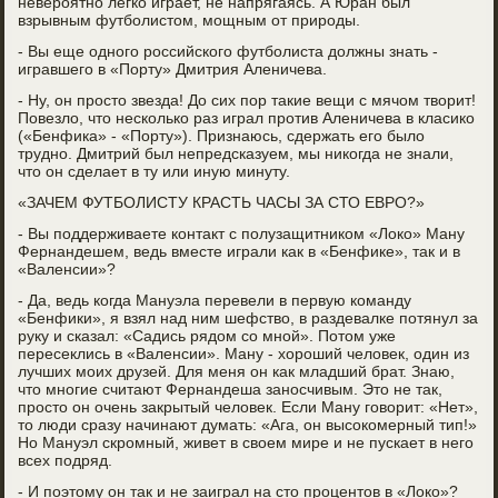
невероятно легко играет, не напрягаясь. А Юран был
взрывным футболистом, мощным от природы.
- Вы еще одного российского футболиста должны знать -
игравшего в «Порту» Дмитрия Аленичева.
- Ну, он просто звезда! До сих пор такие вещи с мячом творит!
Повезло, что несколько раз играл против Аленичева в класико
(«Бенфика» - «Порту»). Признаюсь, сдержать его было
трудно. Дмитрий был непредсказуем, мы никогда не знали,
что он сделает в ту или иную минуту.
«ЗАЧЕМ ФУТБОЛИСТУ КРАСТЬ ЧАСЫ ЗА СТО ЕВРО?»
- Вы поддерживаете контакт с полузащитником «Локо» Ману
Фернандешем, ведь вместе играли как в «Бенфике», так и в
«Валенсии»?
- Да, ведь когда Мануэла перевели в первую команду
«Бенфики», я взял над ним шефство, в раздевалке потянул за
руку и сказал: «Садись рядом со мной». Потом уже
пересеклись в «Валенсии». Ману - хороший человек, один из
лучших моих друзей. Для меня он как младший брат. Знаю,
что многие считают Фернандеша заносчивым. Это не так,
просто он очень закрытый человек. Если Ману говорит: «Нет»,
то люди сразу начинают думать: «Ага, он высокомерный тип!»
Но Мануэл скромный, живет в своем мире и не пускает в него
всех подряд.
- И поэтому он так и не заиграл на сто процентов в «Локо»?