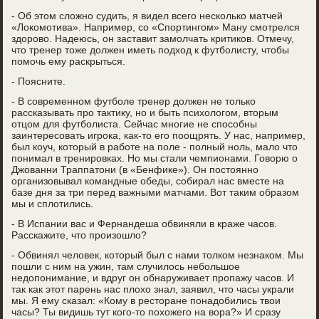
- Об этом сложно судить, я видел всего несколько матчей
«Локомотива». Например, со «Спортингом» Ману смотрелся
здорово. Надеюсь, он заставит замолчать критиков. Отмечу,
что тренер тоже должен иметь подход к футболисту, чтобы
помочь ему раскрыться.
- Поясните.
- В современном футболе тренер должен не только
рассказывать про тактику, но и быть психологом, вторым
отцом для футболиста. Сейчас многие не способны
заинтересовать игрока, как-то его поощрять. У нас, например,
был коуч, который в работе на поле - полный ноль, мало что
понимал в тренировках. Но мы стали чемпионами. Говорю о
Джованни Траппатони (в «Бенфике»). Он постоянно
организовывал командные обеды, собирал нас вместе на
базе дня за три перед важными матчами. Вот таким образом
мы и сплотились.
- В Испании вас и Фернандеша обвиняли в краже часов.
Расскажите, что произошло?
- Обвинял человек, который был с нами толком незнаком. Мы
пошли с ним на ужин, там случилось небольшое
недопонимание, и вдруг он обнаруживает пропажу часов. И
так как этот парень нас плохо знал, заявил, что часы украли
мы. Я ему сказал: «Кому в ресторане понадобились твои
часы? Ты видишь тут кого-то похожего на вора?» И сразу