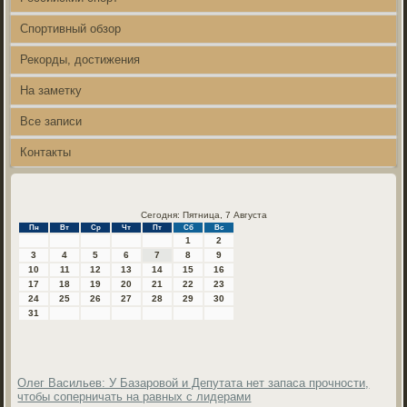
Спортивный обзор
Рекорды, достижения
На заметку
Все записи
Контакты
Сегодня: Пятница, 7 Августа
Пн
Вт
Ср
Чт
Пт
Сб
Вс
1
2
3
4
5
6
7
8
9
10
11
12
13
14
15
16
17
18
19
20
21
22
23
24
25
26
27
28
29
30
31
Олег Васильев: У Базаровой и Депутата нет запаса прочности,
чтобы соперничать на равных с лидерами