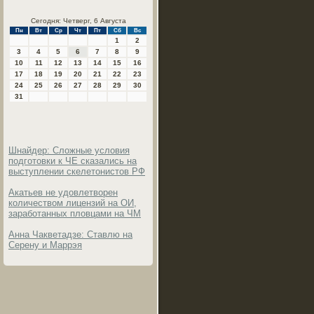
Сегодня: Четверг, 6 Августа
Пн
Вт
Ср
Чт
Пт
Сб
Вс
1
2
3
4
5
6
7
8
9
10
11
12
13
14
15
16
17
18
19
20
21
22
23
24
25
26
27
28
29
30
31
Шнайдер: Сложные условия
подготовки к ЧЕ сказались на
выступлении скелетонистов РФ
Акатьев не удовлетворен
количеством лицензий на ОИ,
заработанных пловцами на ЧМ
Анна Чакветадзе: Ставлю на
Серену и Маррэя